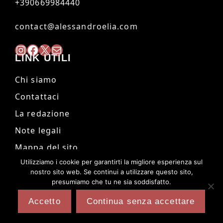
+390669984440
contact@alessandroelia.com
Instagram
Facebook
X
Mail
LINK UTILI
Chi siamo
Contattaci
La redazione
Note legali
Mappa del sito
Utilizziamo i cookie per garantirti la migliore esperienza sul
nostro sito web. Se continui a utilizzare questo sito,
presumiamo che tu ne sia soddisfatto.
@2024 - Tutti i diritti riservati.
Alessandro
Elia
Accetto
Continua senza accettare